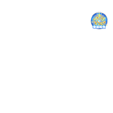
攻击威胁。
此外，两位球员都具备良好的适应能力，可以迅速融
入不同战术体系，这也是阿森纳管理层看重他们的重
要原因之一。如果能够成功签下K77和戈登，将为球
队带来新的生机，并进一步奠定其在英超联赛中的竞
争地位。
3、托纳利与安德森转会背景
托纳利作为意甲联赛中的新星，其出色表现早已吸引
了不少欧洲顶级俱乐部的关注。他以稳健且富有创造
性的中场控制能力著称，对于任何需要强化中场实力
的球队来说，他都是理想的人选。因此，阿森纳对他
的关注并不令人意外。