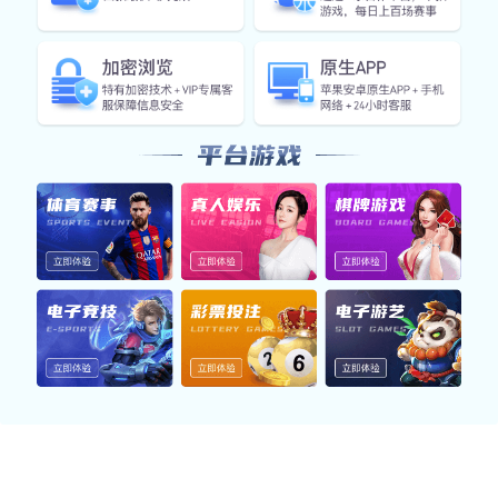
经过一段时间的磨练，邓捷夫逐渐获得了教练组的认
可，并开始参与一些重要比赛。这些经历为他后来的
职业生涯奠定了坚实基础，也让他坚定了成为国足主
力球员的决心。
2、西班牙联赛中的成长
在马竞效力期间，邓捷夫迎来了自己职业生涯的重要
转折点。他不仅学习到了先进的战术理念，还提升了
自身技术水平。在高强度、高节奏的比赛中，他逐渐
适应并找到了属于自己的风格。
随后，邓捷夫被租借至塞尔塔，在那里的表现更加出
色。他在场上的灵活跑位、精准传球以及出色控球能
力使得自己成为球队不可或缺的一部分。这段经历让