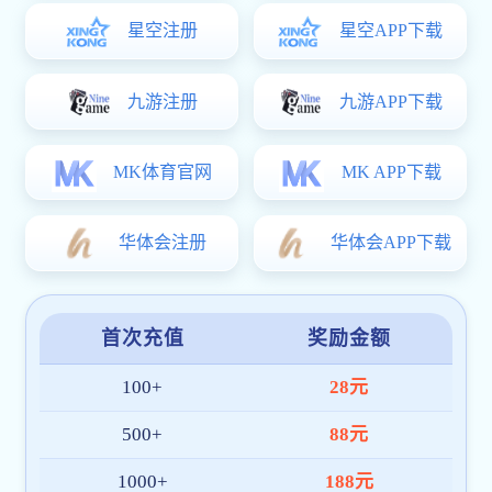
2026-06-15 00:53
17 次阅读
首页
/
体育报道
在英超联赛中，自由转会的现象愈发普遍，许多球员
在合同到期后选择不再续约，转而寻求新的机遇。近
日，一份关于英超自由转会损失身价榜的报告揭晓，
其中利物浦和曼联分别位居前两名。这一结果引发了
广泛关注，也让人们重新审视这两支球队在转会市场
上的策略和影响力。本文将从四个方面进行详细阐
述：自由转会的背景及意义、利物浦的身价损失分
析、曼联的身价损失解析，以及对英超整体市场的影
响与展望。