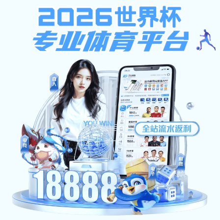
注册入口
全天更新 ·
美彩国际唯一官
网
赛事实时同步
无论您身在何处，
美彩国际唯一官网APP
为您带来
高速、高清、稳定的观赛体验。
下载客户端
网页端访问