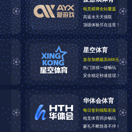
1亿欧元
的到来，巴萨初步接触
面对此事进行详细阐
其对转会市场的影响；